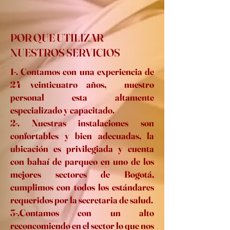
POR QUE UTILIZAR
NUESTROS SERVICIOS
1-. Contamos con una experiencia de
24 veinticuatro años, nuestro
personal esta altamente
especializado y capacitado.
2-. Nuestras instalaciones son
confortables y bien adecuadas, la
ubicación es privilegiada y cuenta
con bahaí de parqueo en uno de los
mejores sectores de Bogotá,
cumplimos con todos los estándares
requeridos por la secretaria de salud.
3-.Contamos con un alto
reconcomiendo en el sector lo que nos