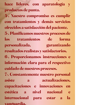
hace lideres, con aparatología y
productos de punta.
4-. Nuestro compromiso es cumplir
con tratamientos y demás servicios
ofrecidos a satisfacción del paciente.
5-. Planificamos nuestros procesos de
los tratamientos de forma
personalizada, garantizando
resultados realistas y satisfactorios.
6-. Proporcionamos instrucciones e
información clara para el respectivo
cuidado de nuestros procesos.
7-. Constantemente nuestro personal
asiste a actualizaciones,
capacitaciones e innovaciones en
estética a nivel nacional e
internacional para estar a la
vanguardia.